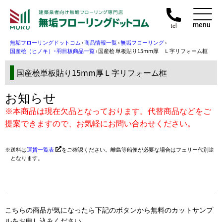
menu
tel
無垢フローリングドットコム
›
商品情報一覧
›
無垢フローリング
›
国産桧（ヒノキ）･羽目板商品一覧
›
国産桧 単板貼り15mm厚 Ｌ字リフォーム框
国産桧単板貼り15mm厚Ｌ字リフォーム框
お知らせ
※本商品は現在欠品となっております。代替商品などをご
提案できますので、お気軽にお問い合わせください。
送料は
運賃一覧表
をご確認ください。離島等船便が必要な場合はフェリー代別途
となります。
こちらの商品が気になったら下記のボタンから無料のカットサンプ
ルをお申し込みください。