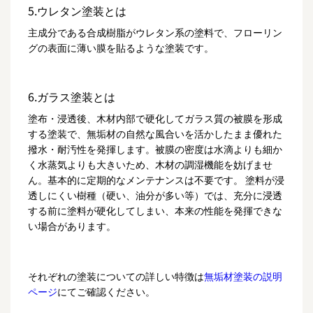
5.ウレタン塗装とは
主成分である合成樹脂がウレタン系の塗料で、フローリン
グの表面に薄い膜を貼るような塗装です。
6.ガラス塗装とは
塗布・浸透後、木材内部で硬化してガラス質の被膜を形成
する塗装で、無垢材の自然な風合いを活かしたまま優れた
撥水・耐汚性を発揮します。被膜の密度は水滴よりも細か
く水蒸気よりも大きいため、木材の調湿機能を妨げませ
ん。基本的に定期的なメンテナンスは不要です。 塗料が浸
透しにくい樹種（硬い、油分が多い等）では、充分に浸透
する前に塗料が硬化してしまい、本来の性能を発揮できな
い場合があります。
それぞれの塗装についての詳しい特徴は
無垢材塗装の説明
ページ
にてご確認ください。