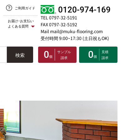
0120-974-169
ご利用ガイド
TEL 0797-32-5191
お届け･お支払い
FAX 0797-32-5192
よくある質問
Mail mail@muku-flooring.com
受付時間 9:00~17:30 (土日祝もOK)
0
サンプル
0
見積
検索
個
個
請求
請求