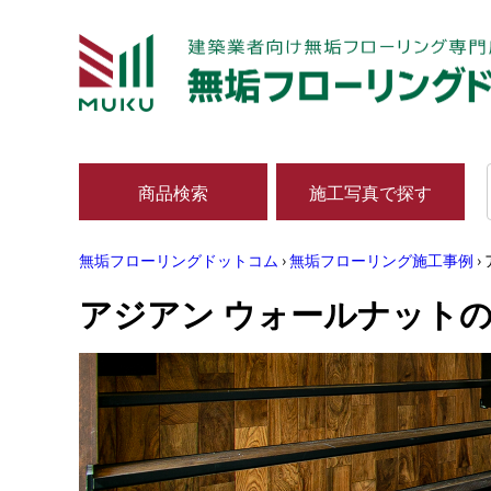
商品検索
施工写真で探す
無垢フローリングドットコム
›
無垢フローリング施工事例
›
アジアン ウォールナット