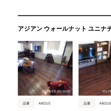
アジアン ウォールナット ユニナ
2017年9月 4日 00:00
2017
品番
AW2US
品番
AW2U