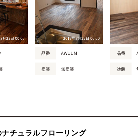
8月23日 00:00
2017年8月22日 00:00
M
品番
AWUUM
品番
装
塗装
無塗装
塗装
のナチュラルフローリング