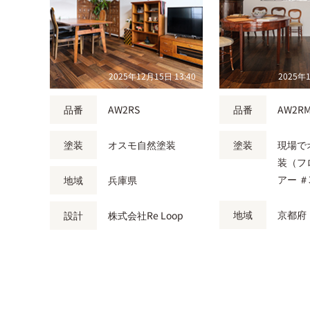
2025年12月15日 13:40
2025年1
品番
AW2RS
品番
AW2R
塗装
オスモ自然塗装
塗装
現場で
装（フ
アー ＃
地域
兵庫県
地域
京都府
設計
株式会社Re Loop