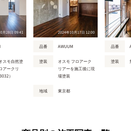
0月28日 09:41
2024年10月17日 12:00
M
品番
AWUUM
品番
オスモ自然塗
塗装
オスモ フロアーク
塗装
ロアークリ
リアーを施工後に現
3032）
場塗装
地域
東京都