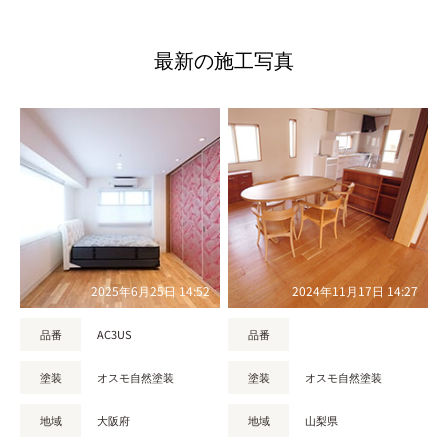
最新の施工写真
2025年6月25日 14:52
2024年11月17日 14:27
品番
AC3US
品番
塗装
オスモ自然塗装
塗装
オスモ自然塗装
地域
大阪府
地域
山梨県