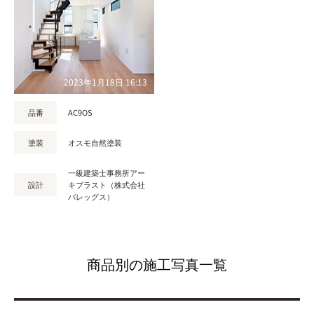
2023年1月18日 16:13
品番
AC9OS
塗装
オスモ自然塗装
一級建築士事務所アー
設計
キブラスト（株式会社
バレッグス）
商品別の施工写真一覧