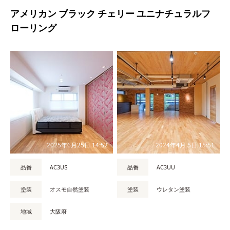
アメリカン ブラック チェリー ユニナチュラルフ
ローリング
2025年6月25日 14:52
2024年4月 5日 15:51
品番
AC3US
品番
AC3UU
塗装
オスモ自然塗装
塗装
ウレタン塗装
地域
大阪府