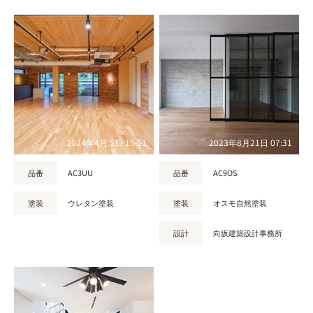
2024年4月 5日 15:51
2023年8月21日 07:31
品番
AC3UU
品番
AC9OS
塗装
ウレタン塗装
塗装
オスモ自然塗装
設計
向坂建築設計事務所