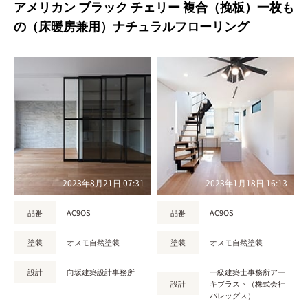
アメリカン ブラック チェリー 複合（挽板）一枚も
の（床暖房兼用）ナチュラルフローリング
2023年8月21日 07:31
2023年1月18日 16:13
品番
AC9OS
品番
AC9OS
塗装
オスモ自然塗装
塗装
オスモ自然塗装
設計
向坂建築設計事務所
一級建築士事務所アー
設計
キブラスト（株式会社
バレッグス）