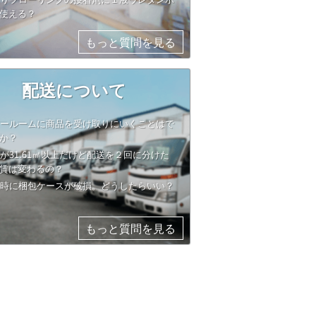
使える？
もっと質問を見る
配送について
ョールームに商品を受け取りにいくことはで
か？
文が31.61㎡以上だけど配送を２回に分けた
賃は変わるの？
達時に梱包ケースが破損。どうしたらいい？
もっと質問を見る