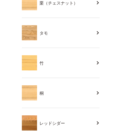
栗（チェスナット）
タモ
竹
桐
レッドシダー