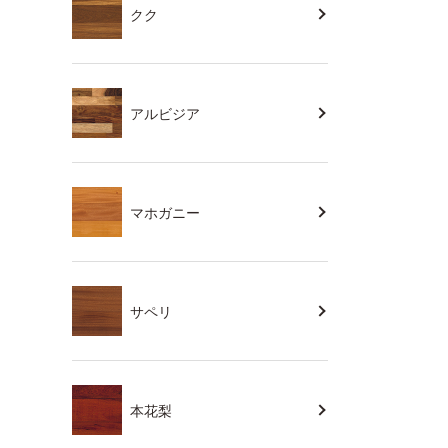
クク
アルビジア
マホガニー
サペリ
本花梨