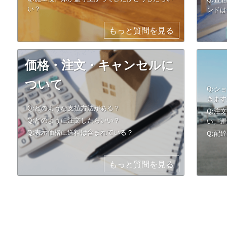
い？
ンドは
もっと質問を見る
価格・注文・キャンセルに
ついて
Q:シ
きます
Q:どのような支払方法がある？
Q:注
Q:どのように注文したらいい？
い。運
Q:表示価格に送料は含まれている？
Q:配
もっと質問を見る