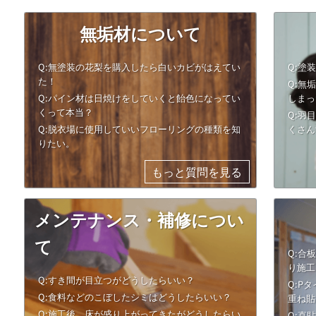
無垢材について
Q:無塗装の花梨を購入したら白いカビがはえてい
Q:塗
た！
Q:無
Q:パイン材は日焼けをしていくと飴色になってい
しまっ
くって本当？
Q:羽
Q:脱衣場に使用していいフローリングの種類を知
くさん
りたい。
もっと質問を見る
メンテナンス・補修につい
て
Q:合
り施工
Q:すき間が目立つがどうしたらいい？
Q:P
Q:食料などのこぼしたシミはどうしたらいい？
重ね貼
Q:施工後、床が盛り上がってきたがどうしたらい
Q:直