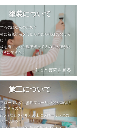
塗装について
装するのはなんのため？
垢材に着色塗装をしたらまだら模様になって
た！
目板を施工したら数年経って人の手の跡がた
浮き出てきた！
もっと質問を見る
施工について
板フローリングに無垢フローリングの重ね貼
はできるの？
タイル（塩ビタイル）の上にフローリングの
りはできる？
貼りフローリングの接着剤に１液ウレタンボ