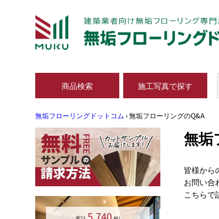
商品検索
施工写真で探す
無垢フローリングドットコム
›
無垢フローリングのQ&A
無垢
皆様から
お問い合
こちらで
5,740
累計
枚!