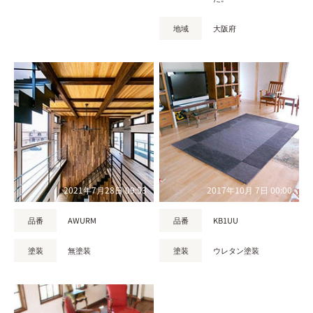
地域
大阪府
2021年7月28日 09:53
2017年10月 7日 00:00
品番
AWURM
品番
KB1UU
塗装
無塗装
塗装
ウレタン塗装