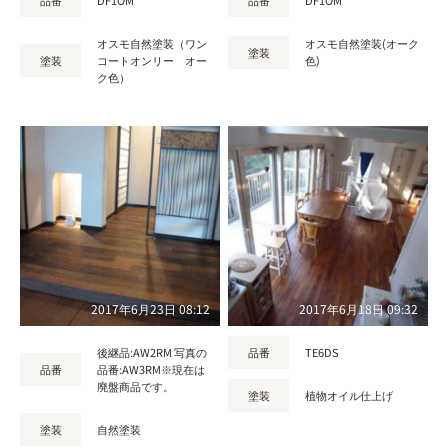
品番
DF1OM
品番
DF1OM
オスモ自然塗装（ワン
オスモ自然塗装(オーク
塗装
塗装
コートオンリー オー
色)
ク色）
2017年6月23日 08:12
2017年6月18日 09:32
後継品:AW2RM 写真の
品番
TE6DS
品番
品番:AW3RM※現在は
廃盤商品です。
塗装
植物オイル仕上げ
塗装
自然塗装