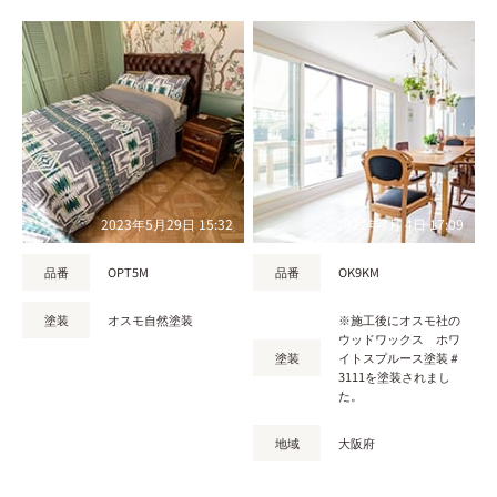
2023年5月29日 15:32
2022年7月 4日 17:09
品番
OPT5M
品番
OK9KM
塗装
オスモ自然塗装
※施工後にオスモ社の
ウッドワックス ホワ
塗装
イトスプルース塗装＃
3111を塗装されまし
た。
地域
大阪府