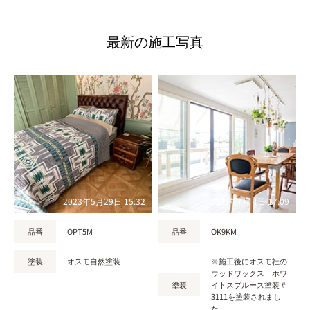
最新の施工写真
2023年5月29日 15:32
2022年7月 4日 17:09
品番
OPT5M
品番
OK9KM
塗装
オスモ自然塗装
※施工後にオスモ社の
ウッドワックス ホワ
塗装
イトスプルース塗装＃
3111を塗装されまし
た。