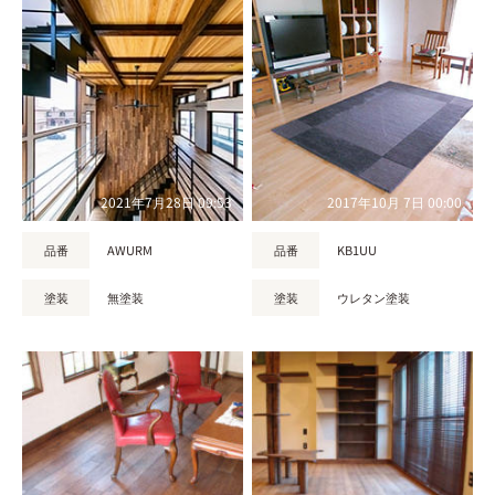
2021年7月28日 09:53
2017年10月 7日 00:00
品番
AWURM
品番
KB1UU
塗装
無塗装
塗装
ウレタン塗装