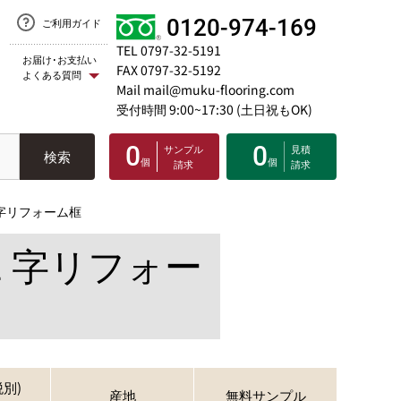
0120-974-169
ご利用ガイド
TEL 0797-32-5191
お届け･お支払い
FAX 0797-32-5192
よくある質問
Mail mail@muku-flooring.com
受付時間 9:00~17:30 (土日祝もOK)
0
0
サンプル
見積
検索
個
個
請求
請求
Ｌ字リフォーム框
Ｌ字リフォー
別)
産地
無料サンプル