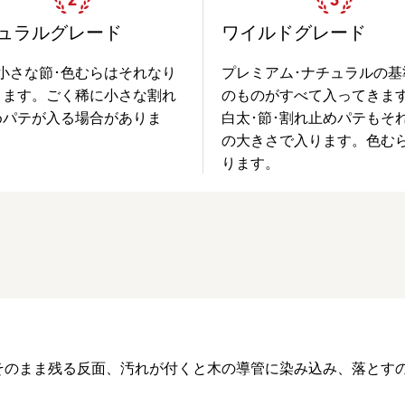
ュラルグレード
ワイルドグレード
小さな節･色むらはそれなり
プレミアム･ナチュラルの基
ります。ごく稀に小さな割れ
のものがすべて入ってきま
めパテが入る場合がありま
白太･節･割れ止めパテもそ
の大きさで入ります。色む
ります。
そのまま残る反面、汚れが付くと木の導管に染み込み、落とす