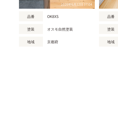
2026年6月12日 17:04
品番
OK8XS
品番
塗装
オスモ自然塗装
塗装
地域
京都府
地域