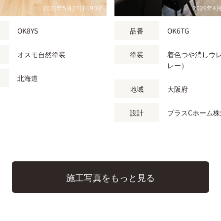
2026年5月27日 09:33
2026年4月
OK8YS
品番
OK6TG
オスモ自然塗装
塗装
着色つや消しウ
レー）
北海道
地域
大阪府
設計
プラスCホーム株
施工写真をもっと見る