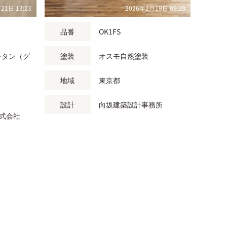
21日 13:23
2026年2月19日 09:39
品番
OK1FS
レタン（グ
塗装
オスモ自然塗装
地域
東京都
設計
向坂建築設計事務所
式会社