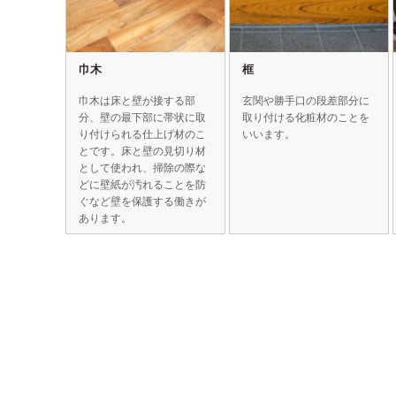
巾木
框
巾木は床と壁が接する部
玄関や勝手口の段差部分に
分、壁の最下部に帯状に取
取り付ける化粧材のことを
り付けられる仕上げ材のこ
いいます。
とです。床と壁の見切り材
として使われ、掃除の際な
どに壁紙が汚れることを防
ぐなど壁を保護する働きが
あります。