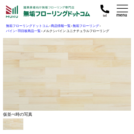
menu
tel
無垢フローリングドットコム
›
商品情報一覧
›
無垢フローリング
›
パイン･羽目板商品一覧
›
メルクシパイン ユニナチュラルフローリング
仮並べ時の写真