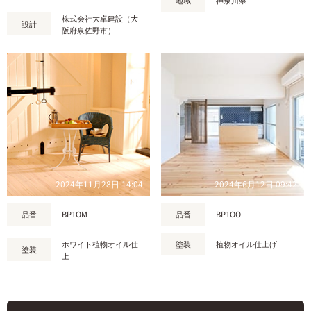
株式会社大卓建設（大
設計
阪府泉佐野市）
2024年11月28日 14:04
2024年6月12日 09:42
品番
BP1OM
品番
BP1OO
ホワイト植物オイル仕
塗装
植物オイル仕上げ
塗装
上