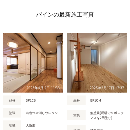
パインの最新施工写真
2025年4月 2日 11:33
2025年2月17日 17:37
品番
SP1CB
品番
BP1OM
塗装
着色つや消しウレタン
無塗装(現場でリボス ク
塗装
ノスを2回塗り)
地域
大阪府
地域
神奈川県