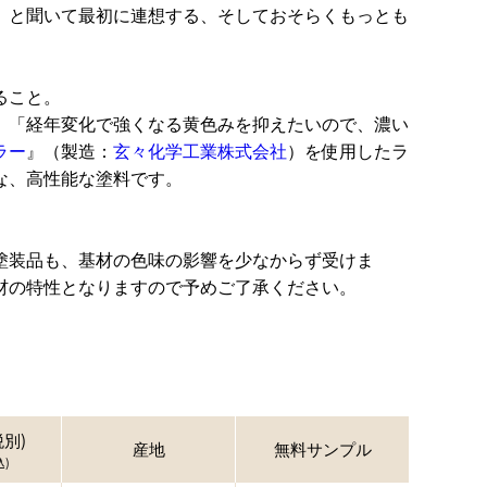
」と聞いて最初に連想する、そしておそらくもっとも
ること。
、「経年変化で強くなる黄色みを抑えたいので、濃い
ラー
』（製造：
玄々化学工業株式会社
）を使用したラ
な、高性能な塗料です。
塗装品も、基材の色味の影響を少なからず受けま
材の特性となりますので予めご了承ください。
別)
産地
無料サンプル
)