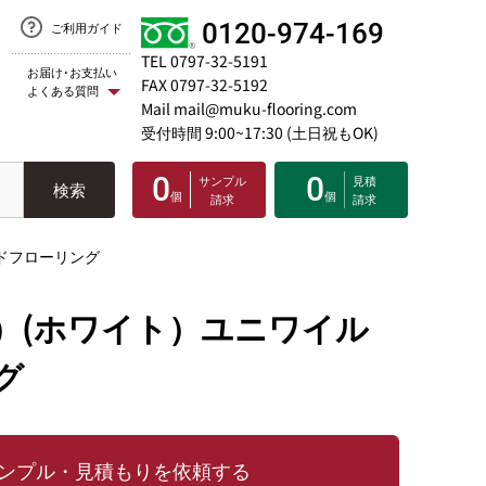
0120-974-169
ご利用ガイド
TEL 0797-32-5191
お届け･お支払い
FAX 0797-32-5192
よくある質問
Mail mail@muku-flooring.com
受付時間 9:00~17:30 (土日祝もOK)
0
0
サンプル
見積
検索
個
個
請求
請求
ドフローリング
）(ホワイト）ユニワイル
グ
ンプル・見積もりを依頼する