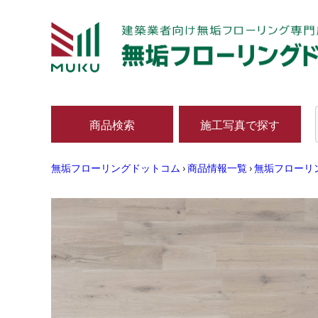
商品検索
施工写真で探す
無垢フローリングドットコム
›
商品情報一覧
›
無垢フローリ