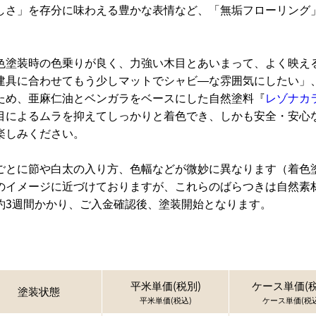
しさ」を存分に味わえる豊かな表情など、「無垢フローリング
色塗装時の色乗りが良く、力強い木目とあいまって、よく映え
建具に合わせてもう少しマットでシャビ―な雰囲気にしたい」
ため、亜麻仁油とベンガラをベースにした自然塗料『
レゾナカ
目によるムラを抑えてしっかりと着色でき、しかも安全・安心
楽しみください。
ごとに節や白太の入り方、色幅などが微妙に異なります（着色
のイメージに近づけておりますが、これらのばらつきは自然素
約3週間かかり、ご入金確認後、塗装開始となります。
平米単価(税別)
ケース単価(税
塗装状態
平米単価(税込)
ケース単価(税込