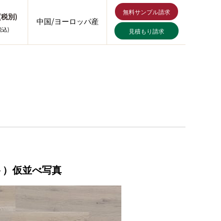
無料サンプル請求
ｽ(税別)
中国/ヨーロッパ産
税込)
見積もり請求
ト）仮並べ写真