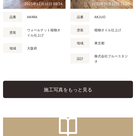
2025年12月16日 09:34
2025年11月11日 12:00
品番
AK4RA
品番
AK1UO
ウォールナット植物オ
塗装
植物オイル仕上げ
塗装
イル仕上げ
地域
東京都
地域
大阪府
株式会社ブルースタジ
設計
オ
施工写真をもっと見る