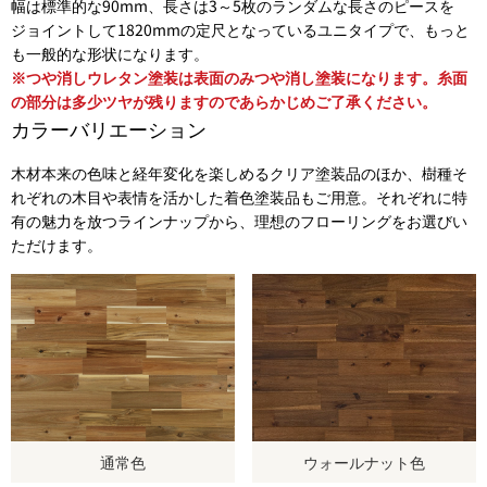
幅は標準的な90mm、長さは3～5枚のランダムな長さのピースを
ジョイントして1820mmの定尺となっているユニタイプで、もっと
も一般的な形状になります。
※つや消しウレタン塗装は表面のみつや消し塗装になります。糸面
の部分は多少ツヤが残りますのであらかじめご了承ください。
カラーバリエーション
木材本来の色味と経年変化を楽しめるクリア塗装品のほか、樹種そ
れぞれの木目や表情を活かした着色塗装品もご用意。それぞれに特
有の魅力を放つラインナップから、理想のフローリングをお選びい
ただけます。
通常色
ウォールナット色