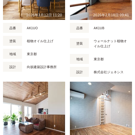
2026年3月12日 11:20
2026年2月18日 09:41
品番
AK1UO
品番
AK1UB
塗装
植物オイル仕上げ
ウォールナット植物オ
塗装
イル仕上げ
地域
東京都
地域
東京都
設計
向坂建築設計事務所
設計
株式会社ジェネシス