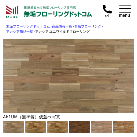
menu
tel
無垢フローリングドットコム
›
商品情報一覧
›
無垢フローリング
›
アカシア商品一覧
›
アカシア ユニワイルドフローリング
AK1UM（無塗装）仮並べ写真