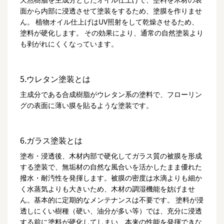
面から内部に浸透させて塗装をするため、塗膜を作りませ
ん。 植物オイル仕上げはUV照射をして乾燥させるため、
塗料が硬化します。 その効果により、通常の自然塗装より
も剥がれにくくなっています。
5.ウレタン塗装とは
主成分である合成樹脂がウレタン系の塗料で、フローリン
グの表面に薄い膜を貼るような塗装です。
6.ガラス塗装とは
塗布・浸透後、木材内部で硬化してガラス質の被膜を形成
する塗装で、無垢材の自然な風合いを活かしたまま優れた
撥水・耐汚性を発揮します。被膜の密度は水滴よりも細か
く水蒸気よりも大きいため、木材の調湿機能を妨げませ
ん。基本的に定期的なメンテナンスは不要です。 塗料が浸
透しにくい樹種（硬い、油分が多い等）では、充分に浸透
する前に塗料が硬化してしまい、本来の性能を発揮できな