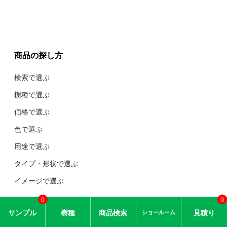
商品の探し方
検索で選ぶ
樹種で選ぶ
価格で選ぶ
色で選ぶ
用途で選ぶ
タイプ・形状で選ぶ
イメージで選ぶ
0
0
会社情報
サン
プル
樹種
商品
検索
見積り
ショー
ルーム