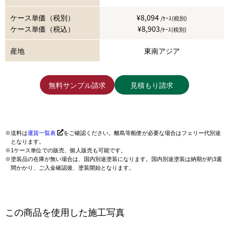
ケース単価（税別）
¥8,094
/ｹｰｽ(税別)
ケース単価（税込）
¥8,903
/ｹｰｽ(税別)
産地
東南アジア
無料サンプル請求
見積もり請求
送料は
運賃一覧表
をご確認ください。離島等船便が必要な場合はフェリー代別途
となります。
1ケース単位での販売、個人販売も可能です。
塗装品の在庫が無い場合は、国内別途塗装になります。国内別途塗装は納期が約3週
間かかり、ご入金確認後、塗装開始となります。
この商品を使用した施工写真