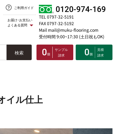
0120-974-169
ご利用ガイド
TEL 0797-32-5191
お届け･お支払い
FAX 0797-32-5192
よくある質問
Mail mail@muku-flooring.com
受付時間 9:00~17:30 (土日祝もOK)
0
サンプル
0
見積
検索
個
個
請求
請求
オイル仕上