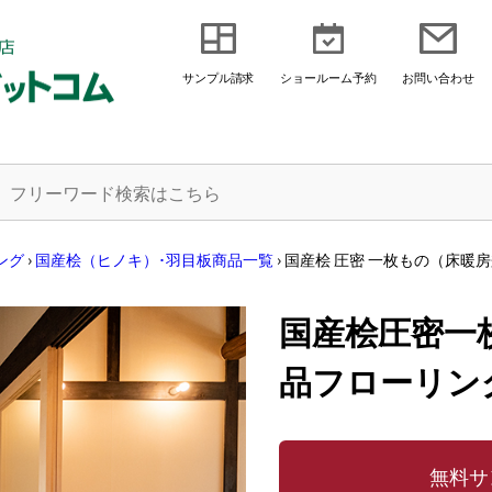
サンプル請求
ショールーム予約
お問い合わせ
ング
›
国産桧（ヒノキ）･羽目板商品一覧
›
国産桧 圧密 一枚もの（床暖
国産桧圧密一
品フローリン
無料サ