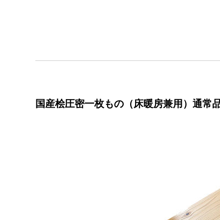
国産桧圧密一枚もの（床暖房兼用）通常品