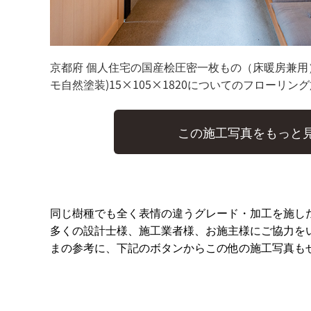
京都府 個人住宅の国産桧圧密一枚もの（床暖房兼用
モ自然塗装)15×105×1820についてのフローリン
この施工写真をもっと
同じ樹種でも全く表情の違うグレード・加工を施し
多くの設計士様、施工業者様、お施主様にご協力を
まの参考に、下記のボタンからこの他の施工写真も