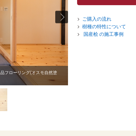
ご購入の流れ
樹種の特性について
国産桧 の施工事例
品フローリング(オスモ自然塗
仮並べ時の写真(イメージ写真)