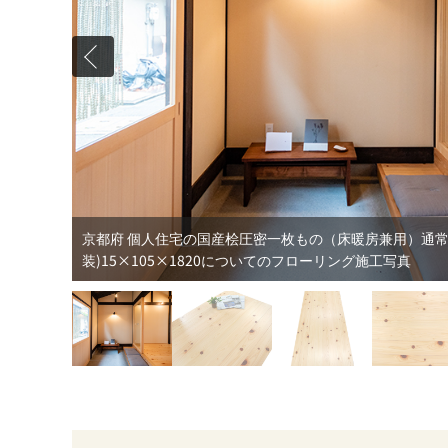
京都府 個人住宅の国産桧圧密一枚もの（床暖房兼用）通常
装)15×105×1820についてのフローリング施工写真