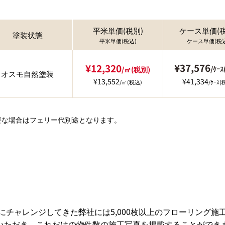
平米単価(税別)
ケース単価(税
塗装状態
平米単価(税込)
ケース単価(税込
¥37,576
¥12,320
/ｹｰ
/㎡(税別)
オスモ自然塗装
¥13,552
¥41,334
/㎡(税込)
/ｹｰｽ(
要な場合はフェリー代別途となります。
にチャレンジしてきた弊社には5,000枚以上のフローリング施
いただき、これだけの物件数の施工写真を掲載することができ