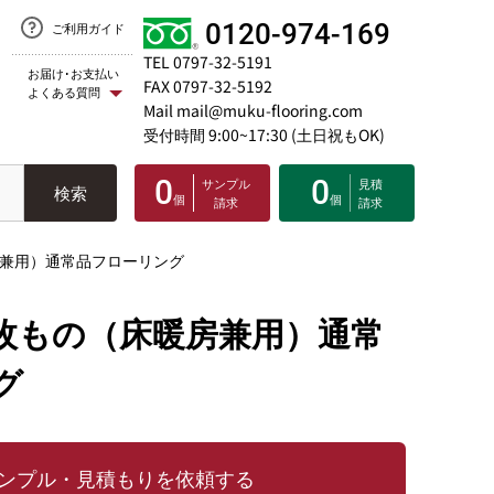
0120-974-169
ご利用ガイド
TEL 0797-32-5191
お届け･お支払い
FAX 0797-32-5192
よくある質問
Mail mail@muku-flooring.com
受付時間 9:00~17:30 (土日祝もOK)
0
0
サンプル
見積
検索
個
個
請求
請求
房兼用）通常品フローリング
枚もの（床暖房兼用）通常
グ
ンプル・見積もりを依頼する