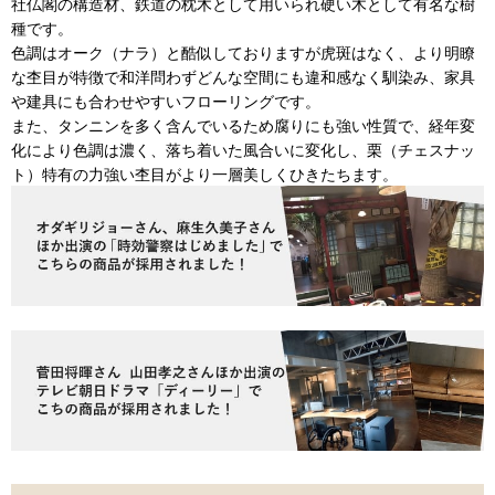
社仏閣の構造材、鉄道の枕木として用いられ硬い木として有名な樹
種です。
色調はオーク（ナラ）と酷似しておりますが虎斑はなく、より明瞭
な杢目が特徴で和洋問わずどんな空間にも違和感なく馴染み、家具
や建具にも合わせやすいフローリングです。
また、タンニンを多く含んでいるため腐りにも強い性質で、経年変
化により色調は濃く、落ち着いた風合いに変化し、栗（チェスナッ
ト）特有の力強い杢目がより一層美しくひきたちます。