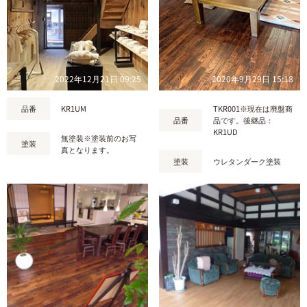
2022年12月21日 09:25
2020年9月29日 15:18
品番
KR1UM
TKR001※現在は廃盤商
品番
品です。後継品：
KR1UD
無塗装※塗装前のお写
塗装
真となります。
塗装
ウレタンダーク塗装