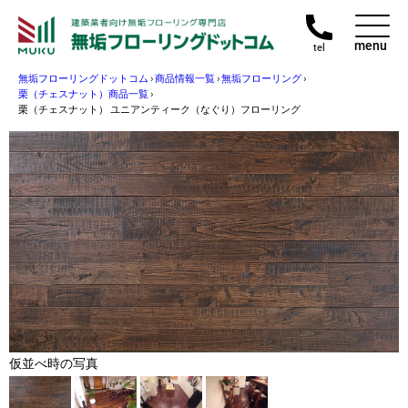
menu
tel
無垢フローリングドットコム
›
商品情報一覧
›
無垢フローリング
›
栗（チェスナット）商品一覧
›
栗（チェスナット） ユニアンティーク（なぐり）フローリング
仮並べ時の写真