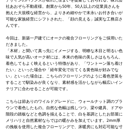
社あおぞら不動産様。創業から50年、50人以上の従業員さんを
抱えた大規模な経営から、よりきめ細やかで末永いお付き合いが
可能な家族経営にシフトされた、「顔の見える」誠実な工務店さ
んです。
今回は、新築一戸建てにオークの複合フローリングをご採用いた
だきました。
「木材」と聞いて真っ先にイメージする、明瞭な木目と明るい色
味で人気が高いオーク材には、本来の色味の美しさはもちろん、
着色してもよく映えるという特徴があり、「ワントーン落ち着け
たい」といった場合や「経年変化で出てくる黄色味が好みでな
い」といった場合は、こちらのフローリングのように着色塗装を
することで馴染みが良くなり、素材感を活かしながら幅広いイン
テリアに合わせることが可能です。
こちらは節ありのワイルドグレードに、ウォールナット調のブラ
ウンで着色したもの。自然な色幅は残しつつ、梁や建具、ドアや
階段の踏板などと色調を揃えることで、白を基調としたお部屋に
メリハリと自然素材ならではの暖かみを加えています。2mm厚
の挽板を使用した複合フローリングで、床暖房にも対応可能な寸