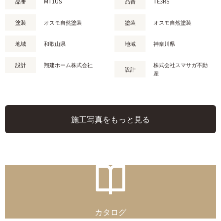
品番
MT1US
品番
TE3RS
塗装
オスモ自然塗装
塗装
オスモ自然塗装
地域
和歌山県
地域
神奈川県
設計
翔建ホーム株式会社
株式会社スマサガ不動
設計
産
施工写真をもっと見る
カタログ