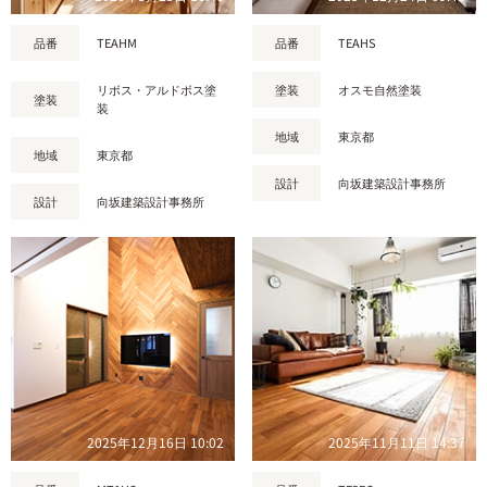
品番
TEAHM
品番
TEAHS
リボス・アルドボス塗
塗装
オスモ自然塗装
塗装
装
地域
東京都
地域
東京都
設計
向坂建築設計事務所
設計
向坂建築設計事務所
2025年12月16日 10:02
2025年11月11日 14:37