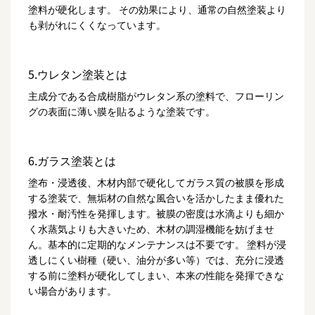
塗料が硬化します。 その効果により、通常の自然塗装より
も剥がれにくくなっています。
5.ウレタン塗装とは
主成分である合成樹脂がウレタン系の塗料で、フローリン
グの表面に薄い膜を貼るような塗装です。
6.ガラス塗装とは
塗布・浸透後、木材内部で硬化してガラス質の被膜を形成
する塗装で、無垢材の自然な風合いを活かしたまま優れた
撥水・耐汚性を発揮します。被膜の密度は水滴よりも細か
く水蒸気よりも大きいため、木材の調湿機能を妨げませ
ん。基本的に定期的なメンテナンスは不要です。 塗料が浸
透しにくい樹種（硬い、油分が多い等）では、充分に浸透
する前に塗料が硬化してしまい、本来の性能を発揮できな
い場合があります。