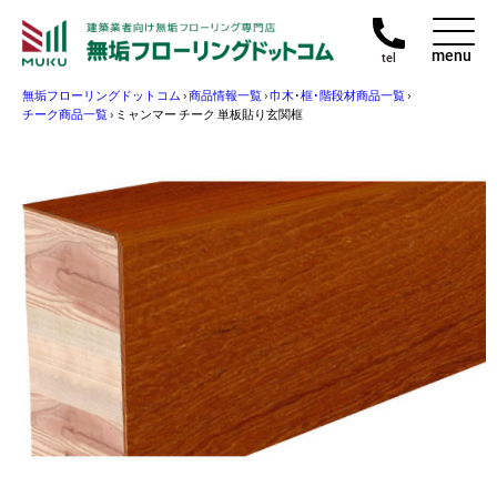
menu
tel
無垢フローリングドットコム
›
商品情報一覧
›
巾木･框･階段材商品一覧
›
チーク商品一覧
›
ミャンマー チーク 単板貼り玄関框