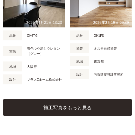
2026年4月21日 13:23
2026年2月19日 09:39
品番
OK6TG
品番
OK1FS
着色つや消しウレタン
塗装
オスモ自然塗装
塗装
（グレー）
地域
東京都
地域
大阪府
設計
向坂建築設計事務所
設計
プラスCホーム株式会社
施工写真をもっと見る