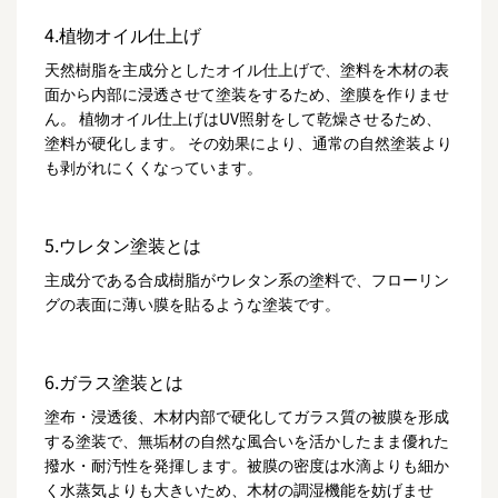
4.植物オイル仕上げ
天然樹脂を主成分としたオイル仕上げで、塗料を木材の表
面から内部に浸透させて塗装をするため、塗膜を作りませ
ん。 植物オイル仕上げはUV照射をして乾燥させるため、
塗料が硬化します。 その効果により、通常の自然塗装より
も剥がれにくくなっています。
5.ウレタン塗装とは
主成分である合成樹脂がウレタン系の塗料で、フローリン
グの表面に薄い膜を貼るような塗装です。
6.ガラス塗装とは
塗布・浸透後、木材内部で硬化してガラス質の被膜を形成
する塗装で、無垢材の自然な風合いを活かしたまま優れた
撥水・耐汚性を発揮します。被膜の密度は水滴よりも細か
く水蒸気よりも大きいため、木材の調湿機能を妨げませ