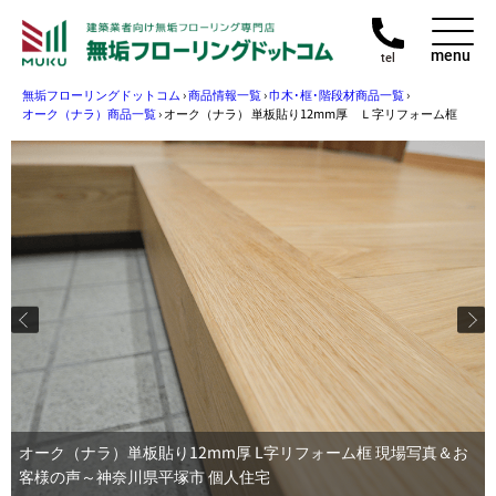
menu
tel
無垢フローリングドットコム
›
商品情報一覧
›
巾木･框･階段材商品一覧
›
オーク（ナラ）商品一覧
›
オーク（ナラ） 単板貼り12mm厚 Ｌ字リフォーム框
オーク（ナラ）単板貼り12mm厚 L字リフォーム框 現場写真＆お
客様の声～神奈川県平塚市 個人住宅