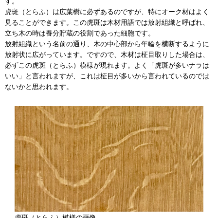
す。
虎斑（とらふ）は広葉樹に必ずあるのですが、特にオーク材はよく
見ることができます。この虎斑は木材用語では放射組織と呼ばれ、
立ち木の時は養分貯蔵の役割であった細胞です。
放射組織という名前の通り、木の中心部から年輪を横断するように
放射状に広がっています。ですので、木材は柾目取りした場合は、
必ずこの虎斑（とらふ）模様が現れます。よく「虎斑が多いナラは
いい」と言われますが、これは柾目が多いから言われているのでは
ないかと思われます。
虎斑（とらふ）模様の画像