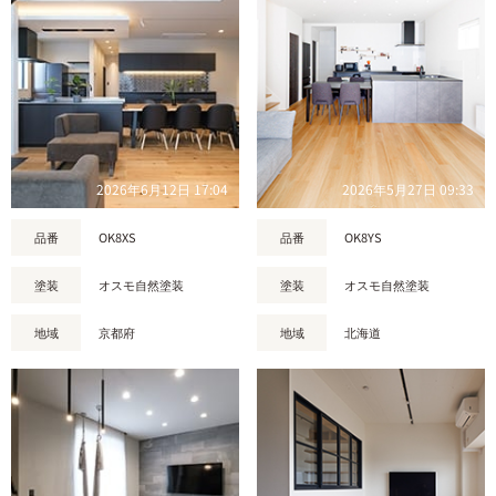
2026年6月12日 17:04
2026年5月27日 09:33
品番
OK8XS
品番
OK8YS
塗装
オスモ自然塗装
塗装
オスモ自然塗装
地域
京都府
地域
北海道