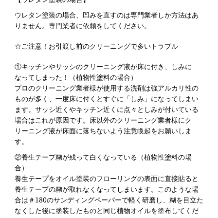
ウレタン塗装の場合、凹みを直すのは専門業者しか方法はあ
りません。専門業者に依頼をしてください。
☆ご注意！お引渡し前のクリーニングで多いトラブル
①キッチンやサッシのクリーニング液が床に付き、しみに
なってしまった！（植物性塗料の場合）
プロのクリーニング業者様が使用する洗剤は強アルカリ性の
ものが多く、一度床に付くとすぐに「しみ」になってしまい
ます。サッシ近くやキッチン近くに点々としみが付いている
場合はこれが原因です。床以外のクリーニング業者様にク
リーニング液が床面に落ちないよう注意喚起をお願いしま
す。
②養生テープ糊が残って白くなっている（植物性塗料の場
合）
養生テープをオイル塗装のフローリングの表面に直接貼ると
養生テープの糊が取れなくなってしまいます。このような場
合は＃180のサンディングペーパーで軽く研磨し、糊を目立た
なくした後に塗装したものと同じ植物オイルを塗布してくだ