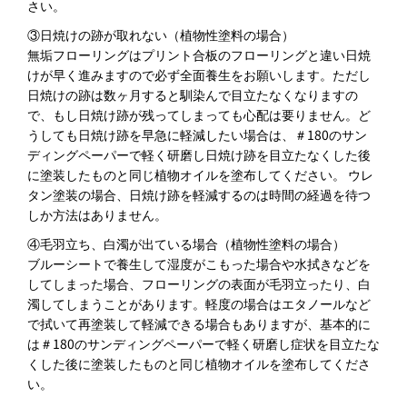
さい。
③日焼けの跡が取れない（植物性塗料の場合）
無垢フローリングはプリント合板のフローリングと違い日焼
けが早く進みますので必ず全面養生をお願いします。ただし
日焼けの跡は数ヶ月すると馴染んで目立たなくなりますの
で、もし日焼け跡が残ってしまっても心配は要りません。ど
うしても日焼け跡を早急に軽減したい場合は、＃180のサン
ディングペーパーで軽く研磨し日焼け跡を目立たなくした後
に塗装したものと同じ植物オイルを塗布してください。 ウレ
タン塗装の場合、日焼け跡を軽減するのは時間の経過を待つ
しか方法はありません。
④毛羽立ち、白濁が出ている場合（植物性塗料の場合）
ブルーシートで養生して湿度がこもった場合や水拭きなどを
してしまった場合、フローリングの表面が毛羽立ったり、白
濁してしまうことがあります。軽度の場合はエタノールなど
で拭いて再塗装して軽減できる場合もありますが、基本的に
は＃180のサンディングペーパーで軽く研磨し症状を目立たな
くした後に塗装したものと同じ植物オイルを塗布してくださ
い。