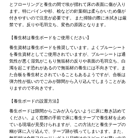
とフローリングと養生の間で埃が摺れて床の表面に傷が入り
ます。特にパインや杉、桧などの針葉樹は柔らかいため傷が
付きやすいので注意が必要です。 また掃除の際に水拭きは厳
禁です。反りや毛羽立ち、変色の原因となります。
【養生材は養生ボードをご使用ください】
養生資材は養生ボードを推奨しています。よくブルーシート
を養生資材としてご使用されていますが、ブルーシートは通
気性が悪く湿気がこもり無垢材の反りや表面の毛羽立ち、白
濁を起こす恐れがあるので無垢材の養生には不向きです。ま
た合板を養生材とされていることもあるようですが、合板は
弾力性が低いのでごみが隙間から入り込んでしまうことがあ
りますので不向きです。
【養生ボードの設置方法】
養生ボードは隙間からごみが入らないように床に敷き詰めて
ください。よく窓際の手前で床に養生テープで養生材を止め
ている現場が見受けられますが、この方法だと養生テープの
糊が床に入り込んで、テープ跡が残ってしまいます。また、
無垢材は合板フローリングより日焼けのスピードが早いので