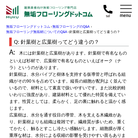
menu
tel
無垢フローリングドットコム
›
無垢フローリングのQ&A
›
無垢フローリング無垢材についてのQ&A
›
針葉樹と広葉樹ってどう違うの？
針葉樹と広葉樹ってどう違うの？
木には針葉樹と広葉樹があります。針葉樹で有名なもの
といえば杉材で、広葉樹で有名なものといえばオーク（ナ
ラ）というのがあります。
針葉樹は、水分パイプと樹体を支持する仮導管と呼ばれる組
織がその90％を占めています。縦長の細胞が配列よく並んで
いるので、材料として素直で扱いやすいです。また比較的軽
いわりに強度があり、建築材料として優れた特質を備えてい
ます。性質としては、柔らかく、足の裏に触れると温かく感
じます。
広葉樹は、水分を通す役目の導管、木を支える木繊維があ
り、針葉樹よりも組織は複雑です。繊維質が多いため、重く
てかたく、触るとすこし冷たい感触がします。細胞膜が厚く
重厚な材は、水分による収縮の影響を受けやすい面もありま