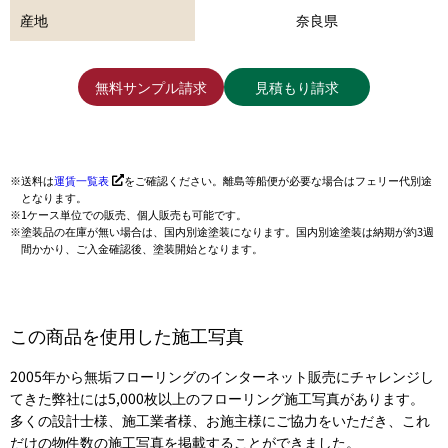
産地
奈良県
無料サンプル請求
見積もり請求
送料は
運賃一覧表
をご確認ください。離島等船便が必要な場合はフェリー代別途
となります。
1ケース単位での販売、個人販売も可能です。
塗装品の在庫が無い場合は、国内別途塗装になります。国内別途塗装は納期が約3週
間かかり、ご入金確認後、塗装開始となります。
この商品を使用した施工写真
2005年から無垢フローリングのインターネット販売にチャレンジし
てきた弊社には5,000枚以上のフローリング施工写真があります。
多くの設計士様、施工業者様、お施主様にご協力をいただき、これ
だけの物件数の施工写真を掲載することができました。