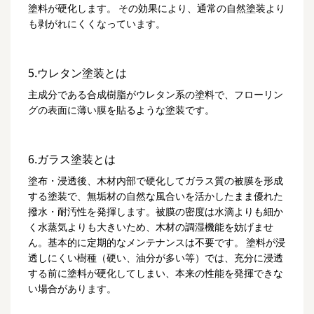
塗料が硬化します。 その効果により、通常の自然塗装より
も剥がれにくくなっています。
5.ウレタン塗装とは
主成分である合成樹脂がウレタン系の塗料で、フローリン
グの表面に薄い膜を貼るような塗装です。
6.ガラス塗装とは
塗布・浸透後、木材内部で硬化してガラス質の被膜を形成
する塗装で、無垢材の自然な風合いを活かしたまま優れた
撥水・耐汚性を発揮します。被膜の密度は水滴よりも細か
く水蒸気よりも大きいため、木材の調湿機能を妨げませ
ん。基本的に定期的なメンテナンスは不要です。 塗料が浸
透しにくい樹種（硬い、油分が多い等）では、充分に浸透
する前に塗料が硬化してしまい、本来の性能を発揮できな
い場合があります。