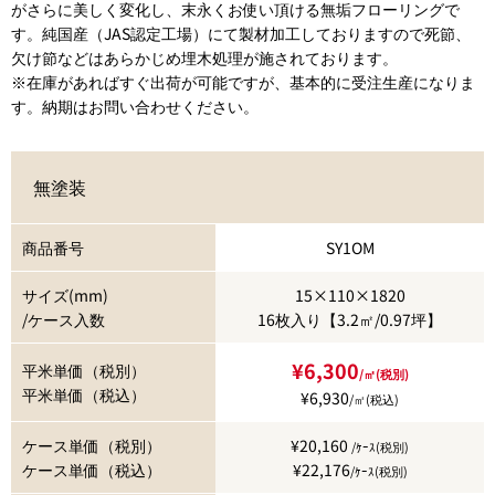
がさらに美しく変化し、末永くお使い頂ける無垢フローリングで
す。純国産（JAS認定工場）にて製材加工しておりますので死節、
欠け節などはあらかじめ埋木処理が施されております。
※在庫があればすぐ出荷が可能ですが、基本的に受注生産になりま
す。納期はお問い合わせください。
無塗装
商品番号
SY1OM
サイズ(mm)
15×110×1820
/ケース入数
16枚入り【3.2㎡/0.97坪】
¥6,300
平米単価（税別）
/㎡(税別)
平米単価（税込）
¥6,930
/㎡(税込)
ケース単価（税別）
¥20,160
/ｹｰｽ(税別)
ケース単価（税込）
¥22,176
/ｹｰｽ(税別)