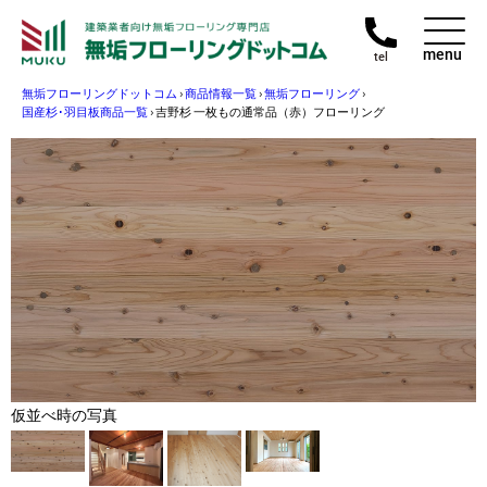
menu
tel
無垢フローリングドットコム
›
商品情報一覧
›
無垢フローリング
›
国産杉･羽目板商品一覧
›
吉野杉 一枚もの通常品（赤）フローリング
仮並べ時の写真