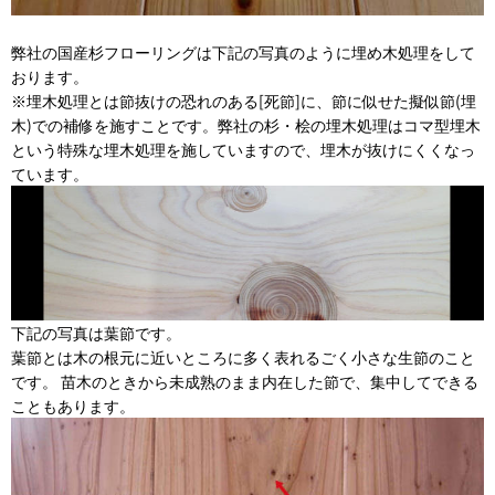
弊社の国産杉フローリングは下記の写真のように埋め木処理をして
おります。
※埋木処理とは節抜けの恐れのある[死節]に、節に似せた擬似節(埋
木)での補修を施すことです。弊社の杉・桧の埋木処理はコマ型埋木
という特殊な埋木処理を施していますので、埋木が抜けにくくなっ
ています。
下記の写真は葉節です。
葉節とは木の根元に近いところに多く表れるごく小さな生節のこと
です。 苗木のときから未成熟のまま内在した節で、集中してできる
こともあります。