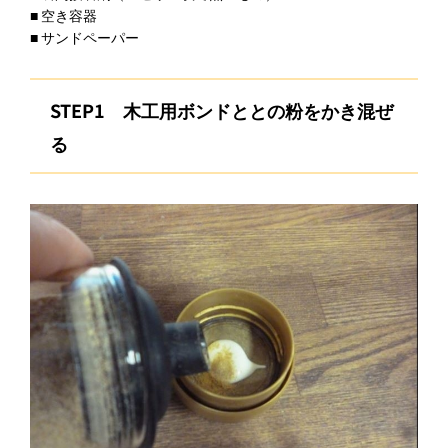
■ 空き容器
■ サンドペーパー
STEP1
木工用ボンドととの粉をかき混ぜ
る