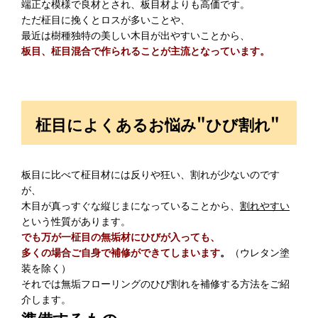
端正な模様で良材とされ、板目材よりも高価です。
ただ柾目に挽くとロスが多いことや、
最近は樹種独特の美しい木目が出やすいことから、
板目、柾目混合で作られることが主流となっています。
柾目によくあるお悩み"ひび割れ"
板目に比べて柾目材には反りや狂い、割れが少ないのです
が、
木目が真っすぐな縦じまになっていることから、
割れやすい
という性質があります。
でも万が一柾目の無垢材にひびが入っても、
多くの場合ご自身で補修ができてしまいます
。
（ウレタン塗
装を除く）
それでは無垢フローリングのひび割れを補修する方法をご紹
介します。