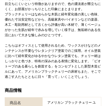
目立ちにくいという特徴がありますので、色の濃淡差が際立ちに
くく、お部屋がかっちりとした印象にまとまります。
ブラックチェリーはなめらかな木肌と経年変化後の美しい色味、
優れた寸法安定性などから、高級家具やバイオリンなどの楽器、
木工・彫刻用材として古くから評価が高い木材で、薄くベージュ
がかった生肌が経年で赤みを増していく様子は、無垢材のある生
活において大きな愉しみのひとつです。
こちらはオフィスとして使用されるため、ワックスがけなどのメ
ンテナンスが不要なウレタンクリア塗装でのご採用。オイル塗装
に比べて経年変化がゆるやかなウレタン塗装でも、チェリー材は
しっかりと色づき、特有の深みのある表情に変化します。「ビオ
トープのある暮らしを創造する」をコンセプトとした新型木造ビ
ルにあって、アメリカンブラックチェリーの床材もまた、そこで
過ごす人たちとともに日々「育って」いくことでしょう。
商品情報
商品名
アメリカン ブラック チェリー ユ