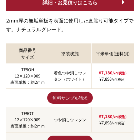
詳細・お見積りはこちら
2mm厚の無垢単板を表面に使用した直貼り可能タイプで
す。ナチュラルグレード。
商品番号
塗装状態
平米単価(送料別)
サイズ
TF9OH
着色つや消しウレ
¥7,180
/㎡(税別)
12×120×909
タン（ホワイト）
¥7,898
/㎡(税込)
表面単板：約2ｍｍ
無料サンプル請求
TF9OT
¥7,180
/㎡(税別)
12×120×909
つや消しウレタン
¥7,898
/㎡(税込)
表面単板：約2ｍｍ