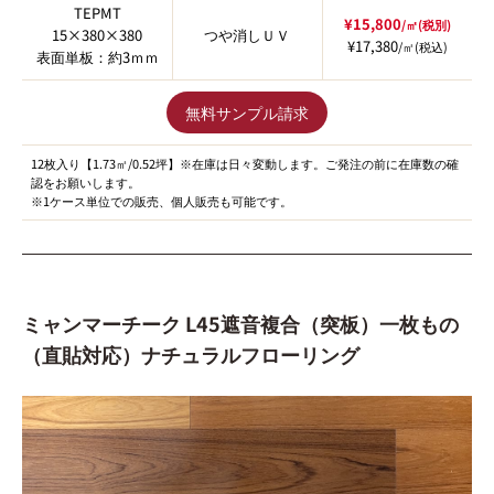
TEPMT
¥15,800
/㎡(税別)
15×380×380
つや消しＵＶ
¥17,380
/㎡(税込)
表面単板：約3ｍｍ
無料サンプル請求
12枚入り【1.73㎡/0.52坪】※在庫は日々変動します。ご発注の前に在庫数の確
認をお願いします。
※1ケース単位での販売、個人販売も可能です。
ミャンマーチーク L45遮音複合（突板）一枚もの
（直貼対応）ナチュラルフローリング