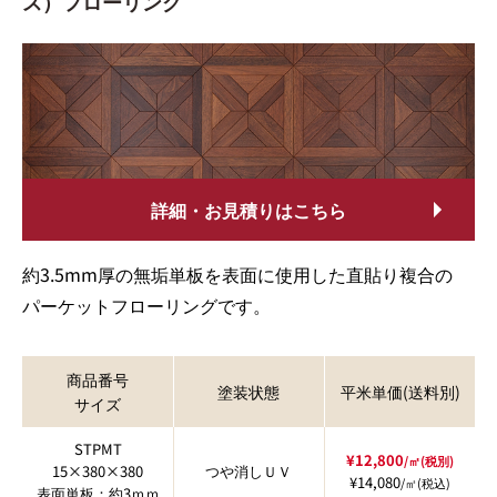
ス）フローリング
詳細・お見積りはこちら
約3.5mm厚の無垢単板を表面に使用した直貼り複合の
パーケットフローリングです。
商品番号
塗装状態
平米単価(送料別)
サイズ
STPMT
¥12,800
/㎡(税別)
15×380×380
つや消しＵＶ
¥14,080
/㎡(税込)
表面単板：約3ｍｍ