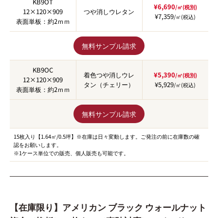
KB9OT
¥6,690
/㎡(税別)
12×120×909
つや消しウレタン
¥7,359
/㎡(税込)
表面単板：約2ｍｍ
無料サンプル請求
KB9OC
着色つや消しウレ
¥5,390
/㎡(税別)
12×120×909
タン（チェリー）
¥5,929
/㎡(税込)
表面単板：約2ｍｍ
無料サンプル請求
15枚入り【1.64㎡/0.5坪】※在庫は日々変動します。ご発注の前に在庫数の確
認をお願いします。
※1ケース単位での販売、個人販売も可能です。
【在庫限り】アメリカン ブラック ウォールナット