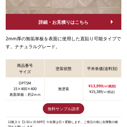
詳細・お見積りはこちら
2mm厚の無垢単板を表面に使用した直貼り可能タイプで
す。ナチュラルグレード。
商品番号
塗装状態
平米単価(送料別)
サイズ
OPT5M
¥13,990
/㎡(税別)
15×400×400
無塗装
¥15,389
/㎡(税込)
表面単板：約2ｍｍ
無料サンプル請求
12枚入り【1.92㎡/0.58坪】※在庫は日々変動します。ご発注の前に在庫数の確
認をお願いします。