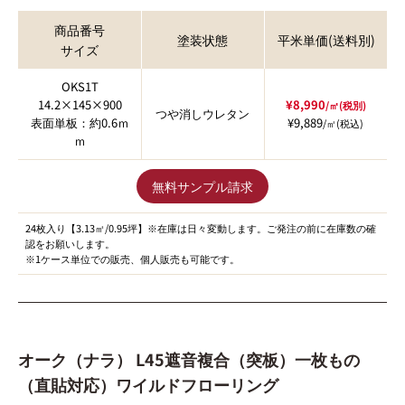
商品番号
塗装状態
平米単価(送料別)
サイズ
OKS1T
14.2×145×900
¥8,990
/㎡(税別)
つや消しウレタン
表面単板：約0.6ｍ
¥9,889
/㎡(税込)
ｍ
無料サンプル請求
24枚入り【3.13㎡/0.95坪】※在庫は日々変動します。ご発注の前に在庫数の確
認をお願いします。
※1ケース単位での販売、個人販売も可能です。
オーク（ナラ） L45遮音複合（突板）一枚もの
（直貼対応）ワイルドフローリング