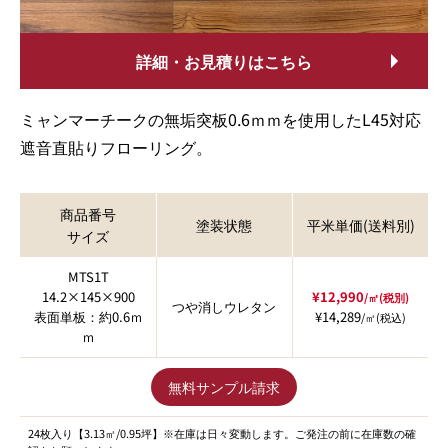
詳細・お見積りはこちら
ミャンマーチークの無垢突板0.6ｍｍを使用したL45対応
遮音直貼りフローリング。
商品番号
塗装状態
平米単価(送料別)
サイズ
MTS1T
14.2×145×900
¥12,990
/㎡(税別)
つや消しウレタン
表面単板：約0.6ｍ
¥14,289
/㎡(税込)
ｍ
無料サンプル請求
24枚入り【3.13㎡/0.95坪】※在庫は日々変動します。ご発注の前に在庫数の確