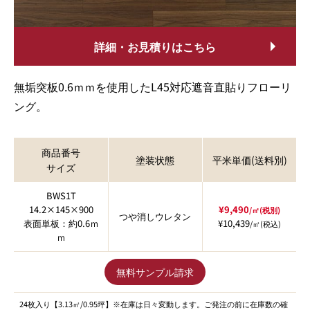
詳細・お見積りはこちら
無垢突板0.6ｍｍを使用したL45対応遮音直貼りフローリ
ング。
商品番号
塗装状態
平米単価(送料別)
サイズ
BWS1T
14.2×145×900
¥9,490
/㎡(税別)
つや消しウレタン
表面単板：約0.6ｍ
¥10,439
/㎡(税込)
ｍ
無料サンプル請求
24枚入り【3.13㎡/0.95坪】※在庫は日々変動します。ご発注の前に在庫数の確