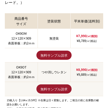
レード。）
商品番号
塗装状態
平米単価(送料別)
サイズ
OK9OM
¥7,990
/㎡(税別)
12×120×909
無塗装
¥8,789
/㎡(税込)
表面単板：約2ｍｍ
無料サンプル請求
OK9OT
¥8,990
/㎡(税別)
12×120×909
つや消しウレタン
¥9,889
/㎡(税込)
表面単板：約2ｍｍ
無料サンプル請求
15枚入り【1.64㎡/0.5坪】※在庫は日々変動します。ご発注の前に在庫数の確
認をお願いします。