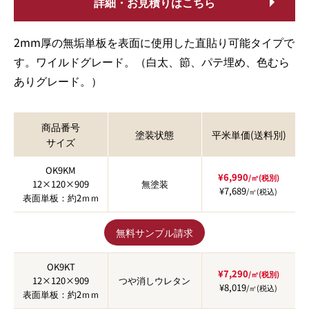
詳細・お見積りはこちら
2mm厚の無垢単板を表面に使用した直貼り可能タイプで
す。ワイルドグレード。（白太、節、パテ埋め、色むら
ありグレード。）
商品番号
塗装状態
平米単価(送料別)
サイズ
OK9KM
¥6,990
/㎡(税別)
12×120×909
無塗装
¥7,689
/㎡(税込)
表面単板：約2ｍｍ
無料サンプル請求
OK9KT
¥7,290
/㎡(税別)
12×120×909
つや消しウレタン
¥8,019
/㎡(税込)
表面単板：約2ｍｍ