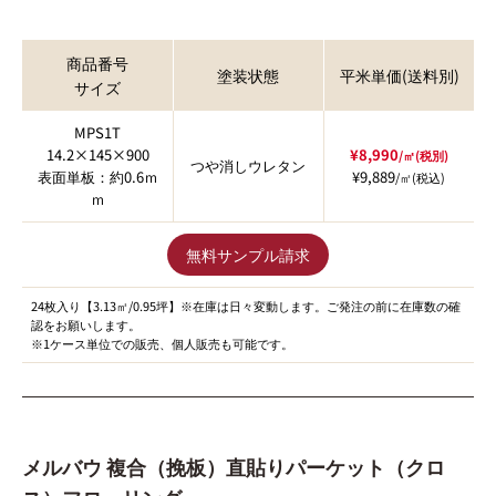
商品番号
塗装状態
平米単価(送料別)
サイズ
MPS1T
14.2×145×900
¥8,990
/㎡(税別)
つや消しウレタン
表面単板：約0.6ｍ
¥9,889
/㎡(税込)
ｍ
無料サンプル請求
24枚入り【3.13㎡/0.95坪】※在庫は日々変動します。ご発注の前に在庫数の確
認をお願いします。
※1ケース単位での販売、個人販売も可能です。
メルバウ 複合（挽板）直貼りパーケット（クロ