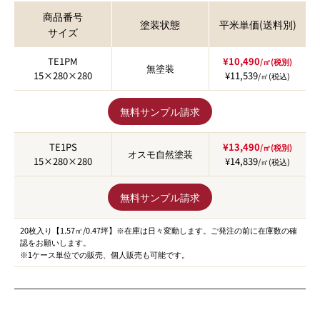
商品番号
塗装状態
平米単価(送料別)
サイズ
TE1PM
¥10,490
/㎡(税別)
無塗装
15×280×280
¥11,539
/㎡(税込)
無料サンプル請求
TE1PS
¥13,490
/㎡(税別)
オスモ自然塗装
15×280×280
¥14,839
/㎡(税込)
無料サンプル請求
20枚入り【1.57㎡/0.47坪】※在庫は日々変動します。ご発注の前に在庫数の確
認をお願いします。
※1ケース単位での販売、個人販売も可能です。