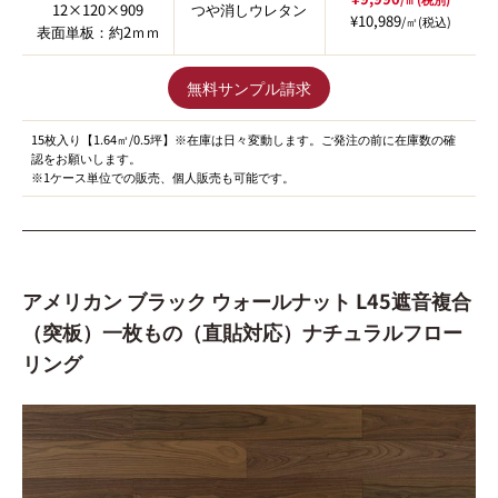
12×120×909
つや消しウレタン
¥10,989
/㎡(税込)
表面単板：約2ｍｍ
無料サンプル請求
15枚入り【1.64㎡/0.5坪】※在庫は日々変動します。ご発注の前に在庫数の確
認をお願いします。
※1ケース単位での販売、個人販売も可能です。
アメリカン ブラック ウォールナット L45遮音複合
（突板）一枚もの（直貼対応）ナチュラルフロー
リング