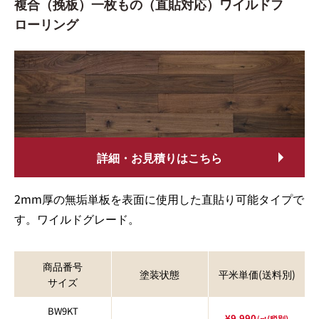
複合（挽板）一枚もの（直貼対応）ワイルドフ
ローリング
詳細・お見積りはこちら
2mm厚の無垢単板を表面に使用した直貼り可能タイプで
す。ワイルドグレード。
商品番号
塗装状態
平米単価(送料別)
サイズ
BW9KT
¥9,990
/㎡(税別)