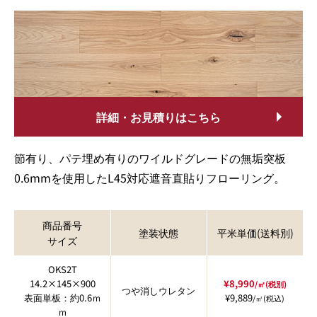
詳細・お見積りはこちら
節有り、パテ埋め有りのワイルドグレードの無垢突板
0.6mmを使用したL45対応遮音直貼りフローリング。
商品番号
塗装状態
平米単価(送料別)
サイズ
OKS2T
14.2×145×900
¥8,990
/㎡(税別)
つや消しウレタン
表面単板：約0.6ｍ
¥9,889
/㎡(税込)
ｍ