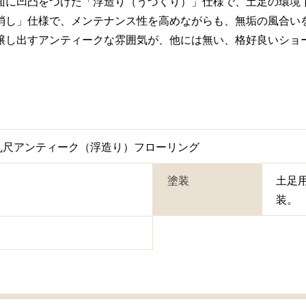
面に凹凸をつけた「浮造り（うづくり）」仕様で、土足の環境
消し」仕様で、メンテナンス性を高めながらも、無垢の風合い
醸し出すアンティークな雰囲気が、他には無い、格好良いショ
 乱尺アンティーク（浮造り）フローリング
塗装
土足
装。