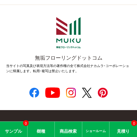
無垢フローリングドットコム
当サイトの写真及び表現方法等の著作権の全て株式会社ナカムラ･コーポレーショ
ンに帰属します。転用･複写は禁止いたします。
0
0
© 2005 Nakamura Corporation.
サン
プル
樹種
商品
検索
見積り
ショー
ルーム