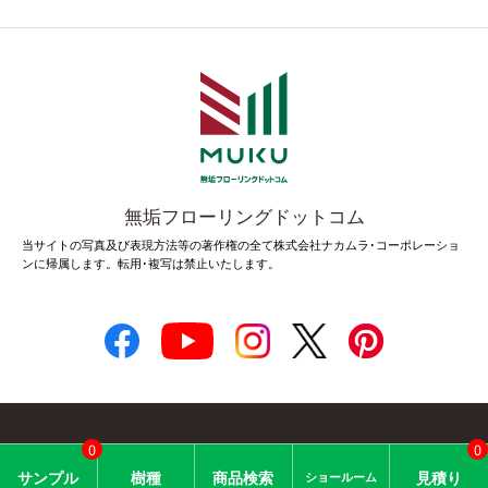
無垢フローリングドットコム
当サイトの写真及び表現方法等の著作権の全て株式会社ナカムラ･コーポレーショ
ンに帰属します。転用･複写は禁止いたします。
0
0
© 2005 Nakamura Corporation.
サン
プル
樹種
商品
検索
見積り
ショー
ルーム