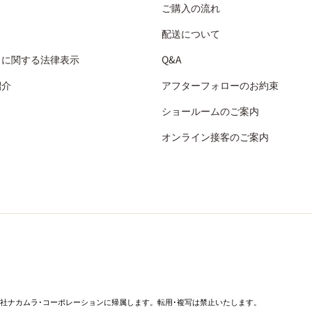
ご購入の流れ
配送について
引に関する法律表示
Q&A
紹介
アフターフォローのお約束
ショールームのご案内
オンライン接客のご案内
社ナカムラ･コーポレーションに帰属します。転用･複写は禁止いたします。