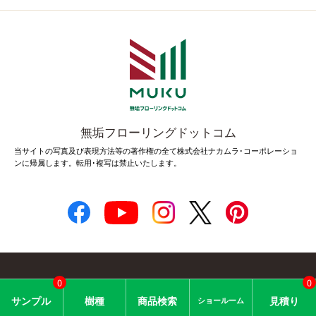
無垢フローリングドットコム
当サイトの写真及び表現方法等の著作権の全て株式会社ナカムラ･コーポレーショ
ンに帰属します。転用･複写は禁止いたします。
0
0
© 2005 Nakamura Corporation.
サン
プル
樹種
商品
検索
見積り
ショー
ルーム