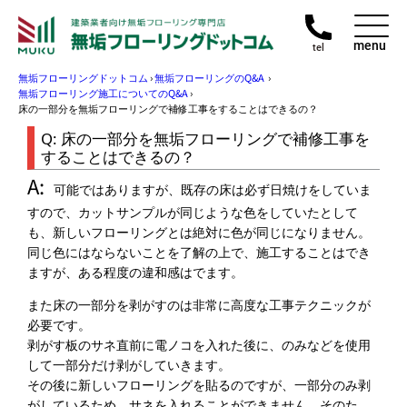
menu
tel
無垢フローリングドットコム
›
無垢フローリングのQ&A
›
無垢フローリング施工についてのQ&A
›
床の一部分を無垢フローリングで補修工事をすることはできるの？
床の一部分を無垢フローリングで補修工事を
することはできるの？
可能ではありますが、既存の床は必ず日焼けをしていま
すので、カットサンプルが同じような色をしていたとして
も、新しいフローリングとは絶対に色が同じになりません。
同じ色にはならないことを了解の上で、施工することはでき
ますが、ある程度の違和感はでます。
また床の一部分を剥がすのは非常に高度な工事テクニックが
必要です。
剥がす板のサネ直前に電ノコを入れた後に、のみなどを使用
して一部分だけ剥がしていきます。
その後に新しいフローリングを貼るのですが、一部分のみ剥
がしているため、サネを入れることができません。そのた